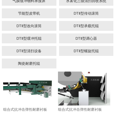
气膜缓冲物料承接床
水雾化三级清扫回收系统
节能型皮带机
DTⅡ型传动滚筒
DTⅡ型改向滚筒
DTⅡ型承载托辊
DTⅡ型缓冲托辊
DTⅡ型调心器
1
2
3
DTⅡ型清扫设备
DTⅡ型螺旋托辊
陶瓷耐磨托辊
组合式抗冲击弹性耐磨衬板
组合式抗冲击弹性耐磨衬板